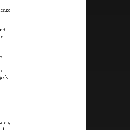
ieuze
end
an
we
m
pa’s
alen,
ad