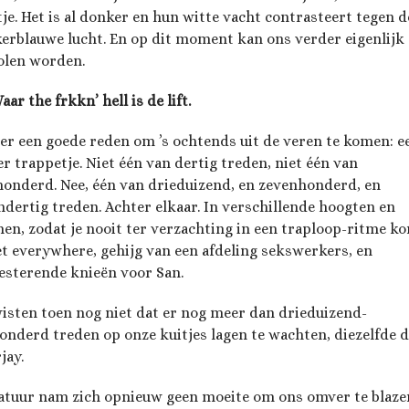
tje. Het is al donker en hun witte vacht contrasteert tegen d
erblauwe lucht. En op dit moment kan ons verder eigenlijk 
olen worden.
Waar the frkkn’ hell is de lift.
r een goede reden om ’s ochtends uit de veren te komen: e
er trappetje. Niet één van dertig treden, niet één van
honderd. Nee, één van drieduizend, en zevenhonderd, en
ndertig treden. Achter elkaar. In verschillende hoogten en
en, zodat je nooit ter verzachting in een traploop-ritme ko
t everywhere, gehijg van een afdeling sekswerkers, en
esterende knieën voor San.
isten toen nog niet dat er nog meer dan drieduizend-
honderd treden op onze kuitjes lagen te wachten, diezelfde d
jay.
atuur nam zich opnieuw geen moeite om ons omver te blaze