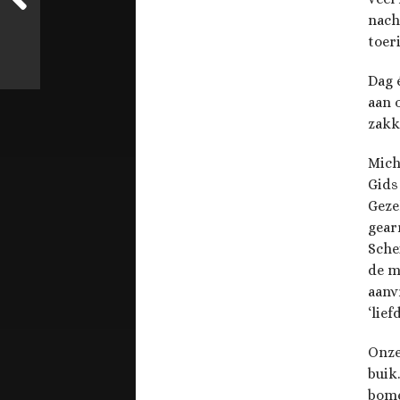
nach
toer
Dag 
aan 
zakk
Miche
Gids
Geze
gear
Sche
de m
aanv
‘lief
Onze
buik
bome