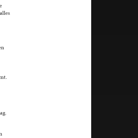
e
alles
en
mt.
ag.
n