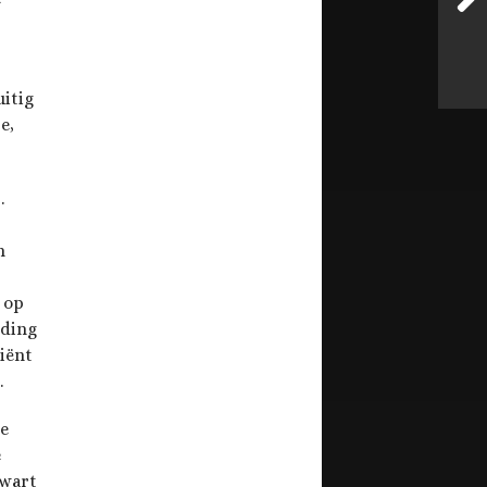
itig
e,
.
n
 op
iding
iënt
.
de
e
zwart