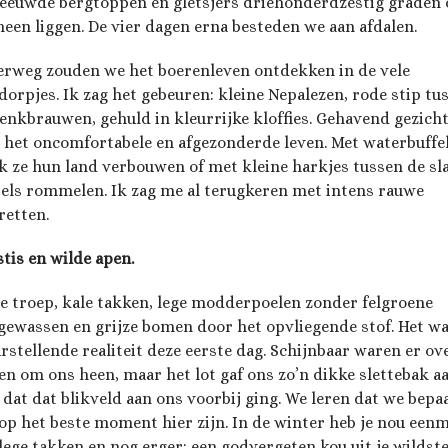
eeuwde bergtoppen en gletsjers driehonderdzestig graden
heen liggen. De vier dagen erna besteden we aan afdalen.
rweg zouden we het boerenleven ontdekken in de vele
dorpjes. Ik zag het gebeuren: kleine Nepalezen, rode stip tu
enkbrauwen, gehuld in kleurrijke kloffies. Gehavend gezich
 het oncomfortabele en afgezonderde leven. Met waterbuffe
ik ze hun land verbouwen of met kleine harkjes tussen de sl
els rommelen. Ik zag me al terugkeren met intens rauwe
retten.
stis en wilde apen.
e troep, kale takken, lege modderpoelen zonder felgroene
tgewassen en grijze bomen door het opvliegende stof. Het w
urstellende realiteit deze eerste dag. Schijnbaar waren er ov
en om ons heen, maar het lot gaf ons zo’n dikke slettebak a
 dat dat blikveld aan ons voorbij ging. We leren dat we bepa
 op het beste moment hier zijn. In de winter heb je nou een
 lege takken en nog erger: een godvergeten kou uit je wildst