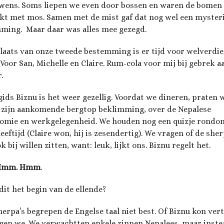
wens. Soms liepen we even door bossen en waren de bomen
kt met mos. Samen met de mist gaf dat nog wel een myster
ming. Maar daar was alles mee gezegd.
laats van onze tweede bestemming is er tijd voor welverdi
. Voor San, Michelle en Claire. Rum-cola voor mij bij gebrek a
.
gids Biznu is het weer gezellig. Voordat we dineren, praten 
 zijn aankomende bergtop beklimming, over de Nepalese
omie en werkgelegenheid. We houden nog een quizje rondo
leeftijd (Claire won, hij is zesendertig). We vragen of de sher
k bij willen zitten, want: leuk, lijkt ons. Biznu regelt het.
 Hmm. Hmm
.
dit het begin van de ellende?
herpa’s begrepen de Engelse taal niet best. Of Biznu kon vert
gen we. We verwachtten enkele zinnen Nepalees, maar inste