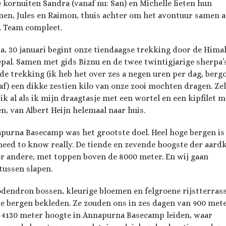
 kornuiten Sandra (vanaf nu: San) en Michelle lieten hun
en, Jules en Raimon, thuis achter om het avontuur samen a
. Team compleet.
ja, 30 januari begint onze tiendaagse trekking door de Hima
epal. Samen met gids Biznu en de twee twintigjarige sherpa’
 de trekking (ik heb het over zes a negen uren per dag, berg
af) een dikke zestien kilo van onze zooi mochten dragen. Zel
 ik al als ik mijn draagtasje met een wortel en een kipfilet 
en, van Albert Heijn helemaal naar huis.
purna Basecamp was het grootste doel. Heel hoge bergen is 
need to know really. De tiende en zevende hoogste der aard
r andere, met toppen boven de 8000 meter. En wij gaan
tussen slapen.
dendron bossen, kleurige bloemen en felgroene rijstterras
de bergen bekleden. Ze zouden ons in zes dagen van 900 met
 4130 meter hoogte in Annapurna Basecamp leiden, waar