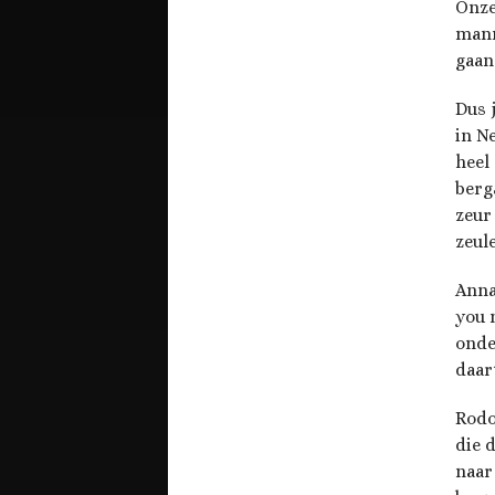
Onze
mann
gaan
Dus 
in N
heel
berg
zeur
zeul
Anna
you 
onde
daar
Rodo
die 
naar