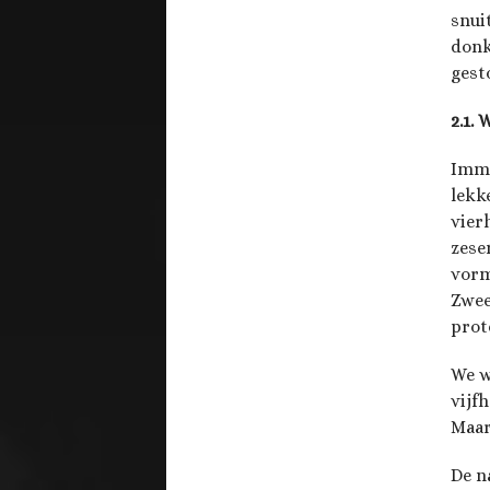
snui
donk
gest
2.1. 
Imme
lekk
vier
zese
vorm
Zwee
prot
We w
vijf
Maar
De n