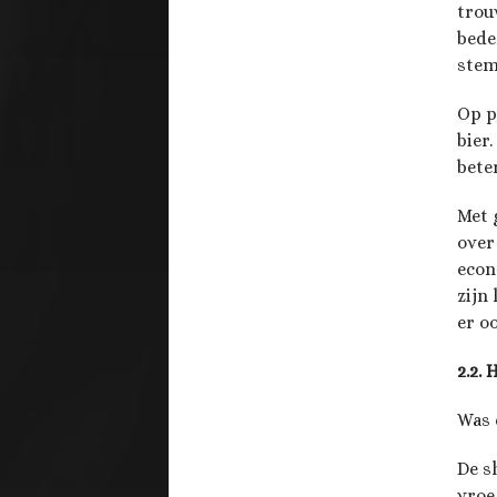
trou
bede
stem
Op p
bier
beter
Met 
over
econ
zijn 
er oo
2.2.
Was 
De s
vroe