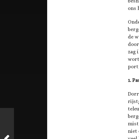
besn
ons 
Onde
berg
de w
door
zag 
wort
port
1. Pa
Dorr
rijs
tele
berg
mist
niet
veel