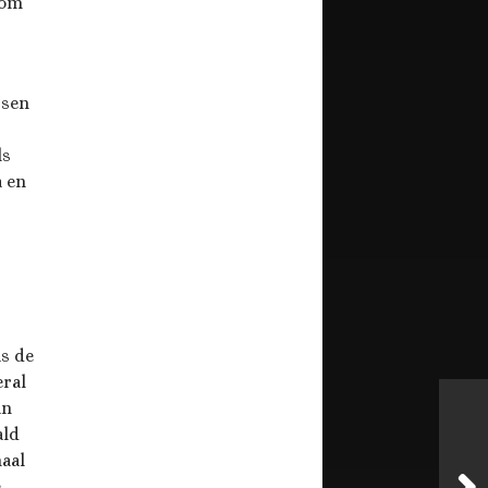
 om
ssen
t
ls
a en
as de
eral
an
ald
maal
e