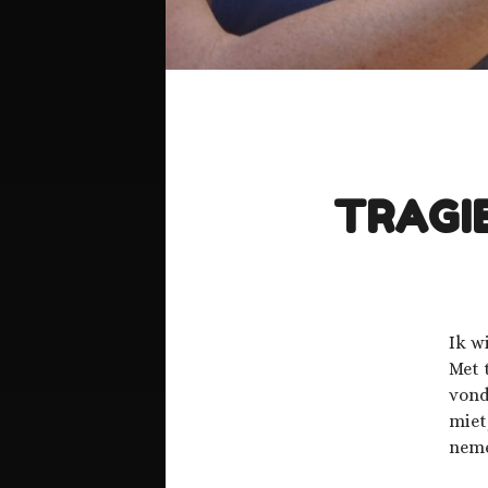
TRAGIE
Ik w
Met 
vond
miet
neme