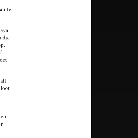
an te
laya
s die
op,
f
moet
all
kloot
sen
er