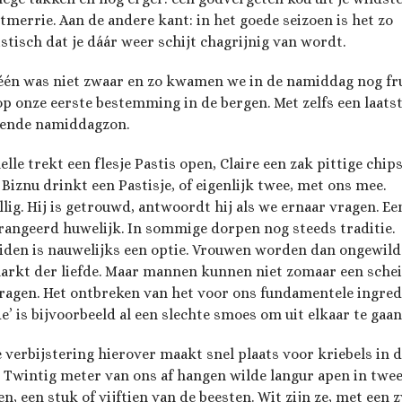
tmerrie. Aan de andere kant: in het goede seizoen is het zo
istisch dat je dáár weer schijt chagrijnig van wordt.
één was niet zwaar en zo kwamen we in de namiddag nog fru
op onze eerste bestemming in de bergen. Met zelfs een laatst
ende namiddagzon.
lle trekt een flesje Pastis open, Claire een zak pittige chips
 Biznu drinkt een Pastisje, of eigenlijk twee, met ons mee.
llig. Hij is getrouwd, antwoordt hij als we ernaar vragen. Ee
rangeerd huwelijk. In sommige dorpen nog steeds traditie.
iden is nauwelijks een optie. Vrouwen worden dan ongewild
arkt der liefde. Maar mannen kunnen niet zomaar een sche
ragen. Het ontbreken van het voor ons fundamentele ingred
de’ is bijvoorbeeld al een slechte smoes om uit elkaar te gaan
 verbijstering hierover maakt snel plaats voor kriebels in 
. Twintig meter van ons af hangen wilde langur apen in twe
n, een stuk of vijftien van de beesten. Wit zijn ze, met een 