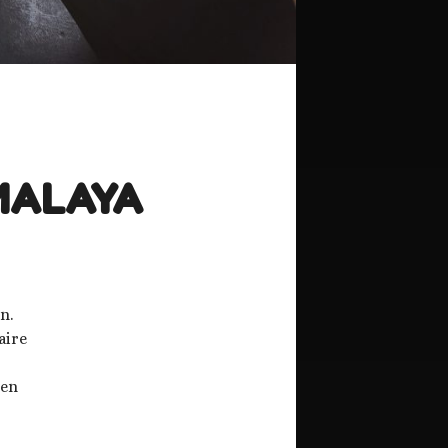
IMALAYA
n.
aire
een