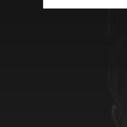
Categorieën
De beelden
De soeproute
De woorden