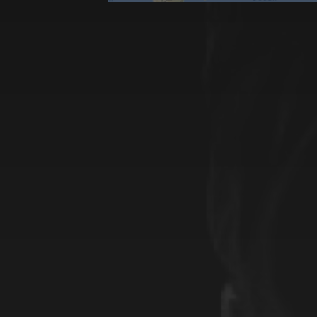
Categorieën
De beelden
De soeproute
De woorden